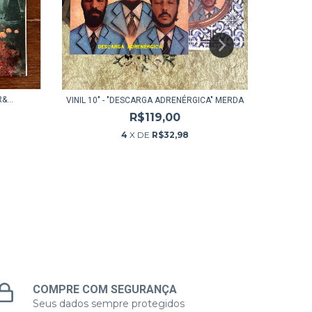
&...
VIN
VINIL 10" - "DESCARGA ADRENÉRGICA" MERDA
R$119,00
4
X DE
R$32,98
COMPRE COM SEGURANÇA
Seus dados sempre protegidos