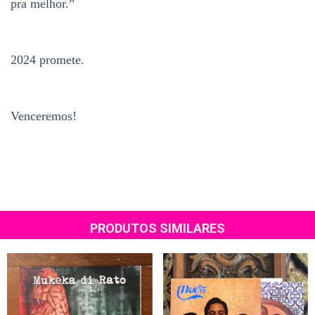
pra melhor.”
⠀⠀⠀⠀⠀⠀⠀⠀
2024 promete.
⠀⠀⠀⠀⠀⠀⠀⠀
Venceremos!
PRODUTOS SIMILARES