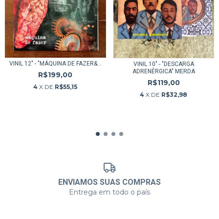
VINIL 12" - "MÁQUINA DE FAZER&...
VINIL 10" - "DESCARGA
ADRENÉRGICA" MERDA
R$199,00
R$119,00
4
X DE
R$55,15
4
X DE
R$32,98
ENVIAMOS SUAS COMPRAS
Entrega em todo o país