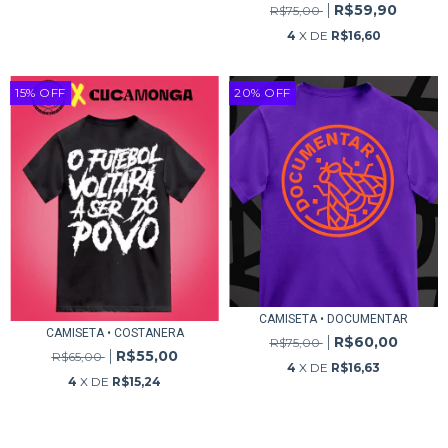
R$59,90
R$75,00
4
X DE
R$16,60
15
%
OFF
20
%
OFF
CAMISETA • DOCUMENTAR
CAMISETA • COSTANERA
R$60,00
R$75,00
R$55,00
R$65,00
4
X DE
R$16,63
4
X DE
R$15,24