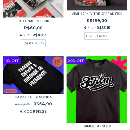
VINIL 12” • “VITÓRIA” DEAD FISH
R$199,00
PATERNAGEM PUNK
R$60,00
4
X DE
R$55,15
4
X DE
R$16,63
ESGOTADO
ESGOTADO
16
%
OFF
20
%
OFF
CAMISETA • GENOCIDA
R$54,90
R$65,00
4
X DE
R$15,22
CAMISETA • 3FILM