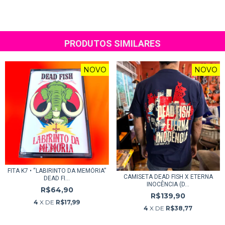
PRODUTOS SIMILARES
NOVO
NOVO
FITA K7 • “LABIRINTO DA MEMÓRIA”
CAMISETA DEAD FISH X ETERNA
DEAD FI...
INOCÊNCIA (D...
R$64,90
R$139,90
4
X DE
R$17,99
4
X DE
R$38,77