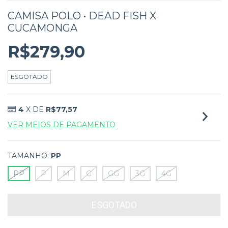
CAMISA POLO • DEAD FISH X
CUCAMONGA
R$279,90
ESGOTADO
4
X DE
R$77,57
VER MEIOS DE PAGAMENTO
TAMANHO:
PP
PP
P
M
G
GG
3G
4G