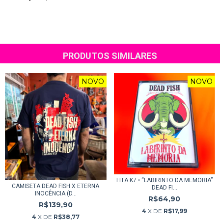
PRODUTOS SIMILARES
NOVO
NOVO
FITA K7 • “LABIRINTO DA MEMÓRIA”
CAMISETA DEAD FISH X ETERNA
DEAD FI...
INOCÊNCIA (D...
R$64,90
R$139,90
4
X DE
R$17,99
4
X DE
R$38,77