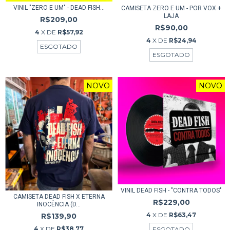
VINIL "ZERO E UM" - DEAD FISH...
CAMISETA ZERO E UM - POR VOX +
LAJA
R$209,00
R$90,00
4
X DE
R$57,92
4
X DE
R$24,94
ESGOTADO
ESGOTADO
NOVO
NOVO
VINIL DEAD FISH - "CONTRA TODOS"
CAMISETA DEAD FISH X ETERNA
R$229,00
INOCÊNCIA (D...
4
X DE
R$63,47
R$139,90
4
X DE
R$38,77
ESGOTADO