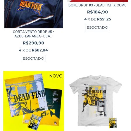
BONÉ DROP #3 - DEAD FISH X CCMG
R$184,90
4
X DE
R$51,25
ESGOTADO
CORTA VENTO DROP #5 •
AZUL+LARANJA - DEA...
R$298,90
4
X DE
R$82,84
ESGOTADO
NOVO