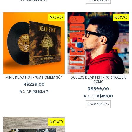
NOVO
NOVO
VINIL DEAD FISH - "UM HOMEM SÓ"
ÓCULOS DEAD FISH - POR HOLLS E
CCMG
R$229,00
R$599,00
4
X DE
R$63,47
4
X DE
R$166,01
ESGOTADO
NOVO